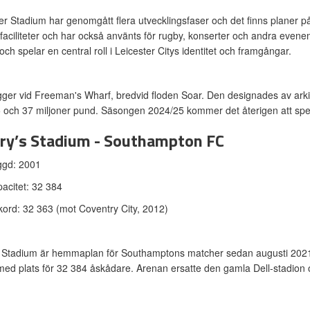
r Stadium har genomgått flera utvecklingsfaser och det finns planer på
aciliteter och har också använts för rugby, konserter och andra even
och spelar en central roll i Leicester Citys identitet och framgångar.
gger vid Freeman's Wharf, bredvid floden Soar. Den designades av arki
5 och 37 miljoner pund. Säsongen 2024/25 kommer det återigen att s
ry’s Stadium - Southampton FC
ggd: 2001
acitet: 32 384
ord: 32 363 (mot Coventry City, 2012)
 Stadium är hemmaplan för Southamptons matcher sedan augusti 2021. 
ed plats för 32 384 åskådare. Arenan ersatte den gamla Dell-stadion och 