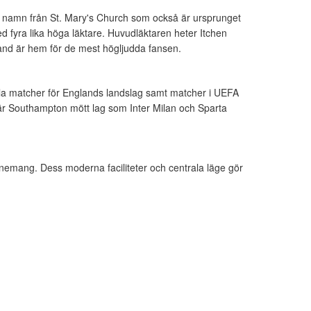
tt namn från St. Mary's Church som också är ursprunget
d fyra lika höga läktare. Huvudläktaren heter Itchen
and är hem för de mest högljudda fansen.
ella matcher för Englands landslag samt matcher i UEFA
r Southampton mött lag som Inter Milan och Sparta
nemang. Dess moderna faciliteter och centrala läge gör
.