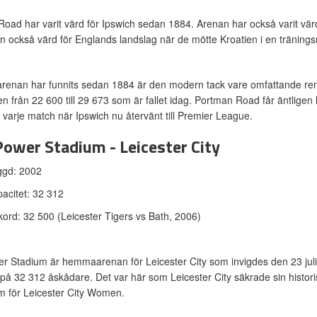
oad har varit värd för Ipswich sedan 1884. Arenan har också varit v
n också värd för Englands landslag när de mötte Kroatien i en trän
 arenan har funnits sedan 1884 är den modern tack vare omfattande ren
en från 22 600 till 29 673 som är fallet idag. Portman Road får äntli
på varje match när Ipswich nu återvänt till Premier League.
Power Stadium - Leicester City
ggd: 2002
acitet: 32 312
ord: 32 500 (Leicester Tigers vs Bath, 2006)
r Stadium är hemmaarenan för Leicester City som invigdes den 23 juli
 på 32 312 åskådare. Det var här som Leicester City säkrade sin histo
m för Leicester City Women.