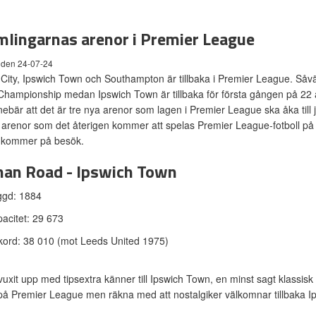
lingarnas arenor i Premier League
 den 24-07-24
 City, Ipswich Town och Southampton är tillbaka i Premier League. Så
Championship medan Ipswich Town är tillbaka för första gången på 22 år.
nnebär att det är tre nya arenor som lagen i Premier League ska åka till
 arenor som det återigen kommer att spelas Premier League-fotboll på
l kommer på besök.
an Road - Ipswich Town
ggd: 1884
acitet: 29 673
ord: 38 010 (mot Leeds United 1975)
vuxit upp med tipsextra känner till Ipswich Town, en minst sagt klassis
å Premier League men räkna med att nostalgiker välkomnar tillbaka I