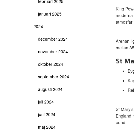
februari 2025
King Powe
januari 2025
moderna f
atmosfär 
2024
december 2024
Arenan li
mellan 3
november 2024
St Ma
oktober 2024
By
september 2024
Kap
augusti 2024
Rek
juli 2024
St Mary’s
juni 2024
England m
pund.
maj 2024