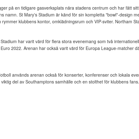
gger på en tidigare gasverksplats nära stadens centrum och har fått si
bens namn. St Mary's Stadium är känd för sin kompletta "bowl"-design me
 rymmer klubbens kontor, omklädningsrum och VIP-sviter. Northam St
 Stadium har varit värd för flera stora evenemang som två internation
uro 2022. Arenan har också varit värd för Europa League-matcher dä
otboll används arenan också för konserter, konferenser och lokala eve
en viktig del av Southamptons samhälle och en stolthet för klubbens fans