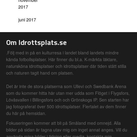
november
2017
juni 2017
Om Idrottsplats.se
.Följ med in på en kulturresa i landet bland landets mindre
kända fotbollsplatser. Här finner du bl.a. K-märkta läktare,
natursköna idrottsplatser och idrottsplatser där tiden stått stilla
och naturen tagit hand om platsen.
Det är inte de stora platserna som Ullevi och Swedbank Arena
som du kommer hitta här utan mer udda som Flöget i Flygsfors,
Lövåsvallen i Billingsfors och och Grönskogs IP. Sen starten har
jag fotograferat över 500 idrottsplatser. Flertalet av dem finner
du här på hemsidan.
Fokuseringen kommer att bli på Småland med omnejd. Alla
bilder på sidan är tagna utav mig om inget annat anges. Vill du
använda mina bilder i tidning eller media, kontakta mig