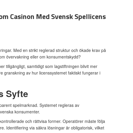
om Casinon Med Svensk Spellicens
ngar. Med en strikt reglerad struktur och ökade krav på
st om övervakning eller om konsumentskydd?
 tillgängligt, samtidigt som lagstiftningen blivit mer
e granskning av hur licenssystemet faktiskt fungerar i
s Syfte
sparent spelmarknad. Systemet regleras av
ll svenska konsumenter.
r kontrollerade och rättvisa former. Operatörer måste följa
 Identifiering via säkra lösningar är obligatorisk, vilket