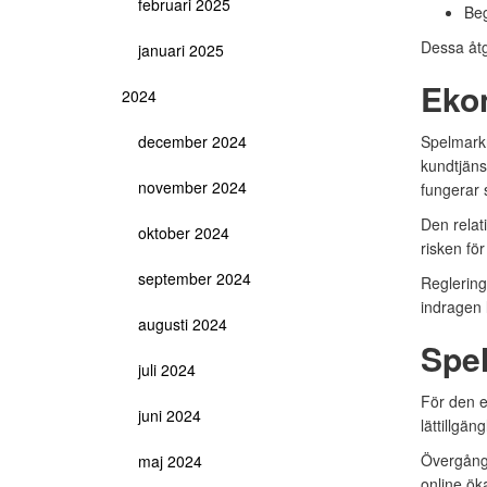
februari 2025
Beg
Dessa åtg
januari 2025
Eko
2024
december 2024
Spelmarkn
kundtjäns
november 2024
fungerar s
Den relat
oktober 2024
risken fö
september 2024
Reglering
indragen 
augusti 2024
Spel
juli 2024
För den e
juni 2024
lättillgän
Övergången
maj 2024
online ök