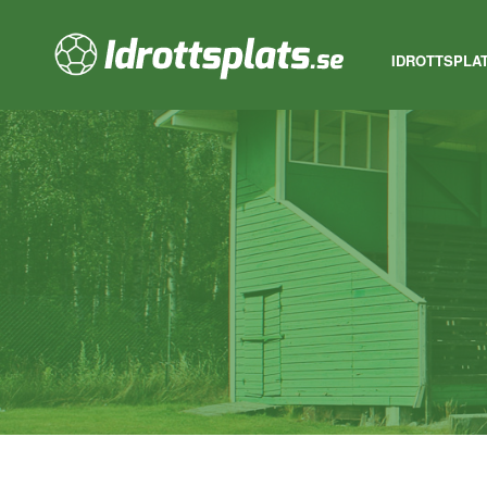
IDROTTSPLA