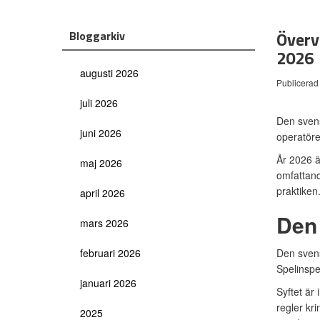
Överv
Bloggarkiv
2026
augusti 2026
Publicerad
juli 2026
Den svens
juni 2026
operatöre
År 2026 ä
maj 2026
omfattand
praktiken
april 2026
Den
mars 2026
februari 2026
Den svens
Spelinspe
januari 2026
Syftet är 
regler kri
2025