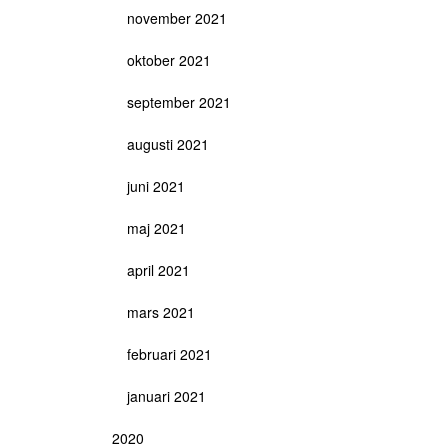
november 2021
oktober 2021
september 2021
augusti 2021
juni 2021
maj 2021
april 2021
mars 2021
februari 2021
januari 2021
2020