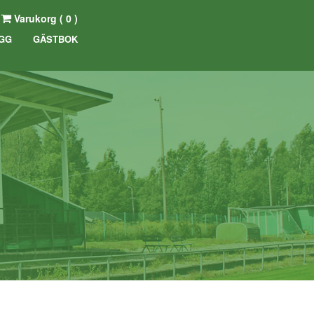
Varukorg (
0
)
GG
GÄSTBOK