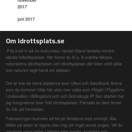
november
2017
juni 2017
Om Idrottsplats.se
.Följ med in på en kulturresa i landet bland landets mindre
kända fotbollsplatser. Här finner du bl.a. K-märkta läktare,
natursköna idrottsplatser och idrottsplatser där tiden stått stilla
och naturen tagit hand om platsen.
Det är inte de stora platserna som Ullevi och Swedbank Arena
som du kommer hitta här utan mer udda som Flöget i Flygsfors,
Lövåsvallen i Billingsfors och och Grönskogs IP. Sen starten har
jag fotograferat över 500 idrottsplatser. Flertalet av dem finner
du här på hemsidan.
Fokuseringen kommer att bli på Småland med omnejd. Alla
bilder på sidan är tagna utav mig om inget annat anges. Vill du
använda mina bilder i tidning eller media, kontakta mig