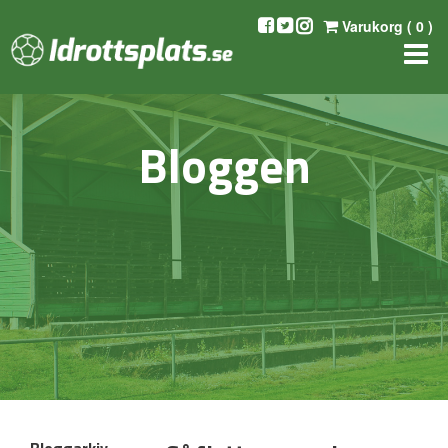
Varukorg (
0
)
Bloggen