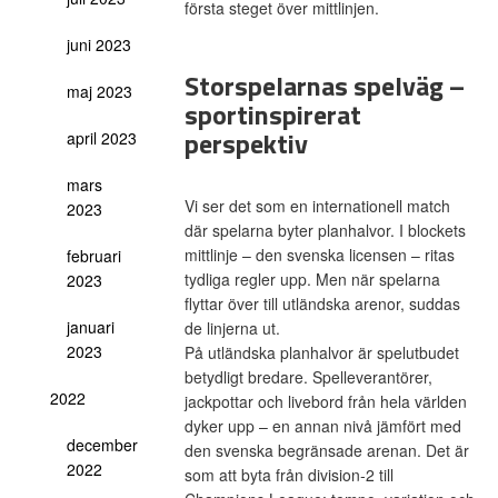
första steget över mittlinjen.
juni 2023
Storspelarnas spelväg –
maj 2023
sportinspirerat
perspektiv
april 2023
mars
Vi ser det som en internationell match
2023
där spelarna byter planhalvor. I blockets
mittlinje – den svenska licensen – ritas
februari
tydliga regler upp. Men när spelarna
2023
flyttar över till utländska arenor, suddas
januari
de linjerna ut.
2023
På utländska planhalvor är spelutbudet
betydligt bredare. Spelleverantörer,
2022
jackpottar och livebord från hela världen
dyker upp – en annan nivå jämfört med
december
den svenska begränsade arenan. Det är
2022
som att byta från division‑2 till