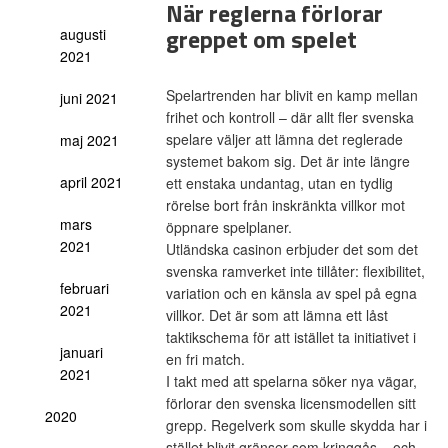
När reglerna förlorar
greppet om spelet
augusti
2021
Spelartrenden har blivit en kamp mellan
juni 2021
frihet och kontroll – där allt fler svenska
spelare väljer att lämna det reglerade
maj 2021
systemet bakom sig. Det är inte längre
april 2021
ett enstaka undantag, utan en tydlig
rörelse bort från inskränkta villkor mot
mars
öppnare spelplaner.
2021
Utländska casinon erbjuder det som det
svenska ramverket inte tillåter: flexibilitet,
februari
variation och en känsla av spel på egna
2021
villkor. Det är som att lämna ett låst
taktikschema för att istället ta initiativet i
januari
en fri match.
2021
I takt med att spelarna söker nya vägar,
förlorar den svenska licensmodellen sitt
2020
grepp. Regelverk som skulle skydda har i
stället blivit gränser som kringgås – och