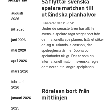
Så flyttar svenska
Bloggarkiv
spelare matchen till
utländska planhalvor
augusti
2026
Publicerad den 25-07-25
Under de senaste åren har allt fler
juli 2026
svenska spelare tagit steget bort från
den nationella spelplanen. Istället söker
juni 2026
de sig till utländska casinon, där
maj 2026
spelreglerna är mer öppna och
spelutbudet rikligt. Det är som en
april 2026
internationell match – svenska regler
dominerar inte längre spelplanen.
mars 2026
februari
2026
Rörelsen bort från
mittlinjen
januari 2026
2025