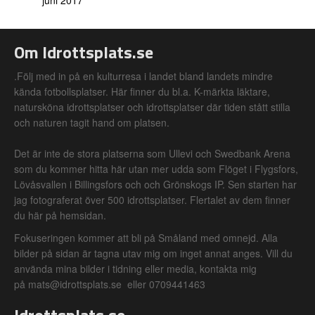
juni 2017
Om Idrottsplats.se
.Följ med in på en kulturresa i landet bland landets mindre
kända fotbollsplatser. Här finner du bl.a. K-märkta läktare,
natursköna idrottsplatser och idrottsplatser där tiden stått stilla
och naturen tagit hand om platsen.
Det är inte de stora platserna som Ullevi och Swedbank Arena
som du kommer hitta här utan mer udda som Flöget i Flygsfors,
Lövåsvallen i Billingsfors och och Grönskogs IP. Sen starten har
jag fotograferat över 500 idrottsplatser. Flertalet av dem finner
du här på hemsidan.
Fokuseringen kommer att bli på Småland med omnejd. Alla
bilder på sidan är tagna utav mig om inget annat anges. Vill du
använda mina bilder i tidning eller media, kontakta mig
på mats@idrottsplats.se eller 0709441463