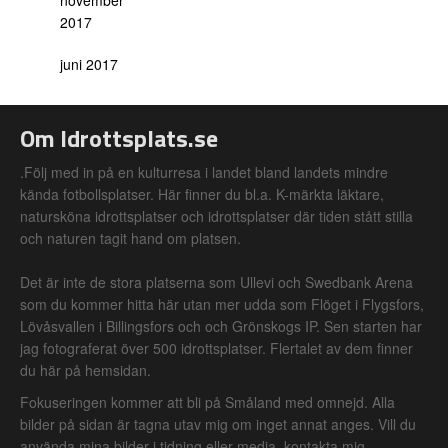
november
2017
juni 2017
Om Idrottsplats.se
.Följ med in på en kulturresa i landet bland landets mindre
kända fotbollsplatser. Här finner du bl.a. K-märkta läktare,
natursköna idrottsplatser och idrottsplatser där tiden stått stilla
och naturen tagit hand om platsen.
Det är inte de stora platserna som Ullevi och Swedbank Arena
som du kommer hitta här utan mer udda som Flöget i Flygsfors,
Lövåsvallen i Billingsfors och och Grönskogs IP. Sen starten har
jag fotograferat över 500 idrottsplatser. Flertalet av dem finner
du här på hemsidan.
Fokuseringen kommer att bli på Småland med omnejd. Alla
bilder på sidan är tagna utav mig om inget annat anges. Vill du
använda mina bilder i tidning eller media, kontakta mig