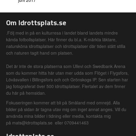
juni 2017
Om Idrottsplats.se
.Följ med in på en kulturresa i landet bland landets mindre
kända fotbollsplatser. Här finner du bl.a. K-märkta läktare,
natursköna idrottsplatser och idrottsplatser där tiden stått stilla
och naturen tagit hand om platsen.
Det är inte de stora platserna som Ullevi och Swedbank Arena
som du kommer hitta här utan mer udda som Flöget i Flygsfors,
Lövåsvallen i Billingsfors och och Grönskogs IP. Sen starten har
jag fotograferat över 500 idrottsplatser. Flertalet av dem finner
du här på hemsidan.
Fokuseringen kommer att bli på Småland med omnejd. Alla
bilder på sidan är tagna utav mig om inget annat anges. Vill du
använda mina bilder i tidning eller media, kontakta mig
på mats@idrottsplats.se eller 0709441463