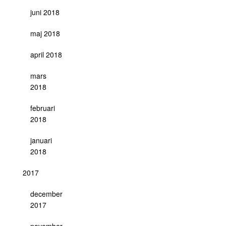
juni 2018
maj 2018
april 2018
mars
2018
februari
2018
januari
2018
2017
december
2017