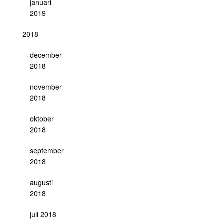
januari
2019
2018
december
2018
november
2018
oktober
2018
september
2018
augusti
2018
juli 2018