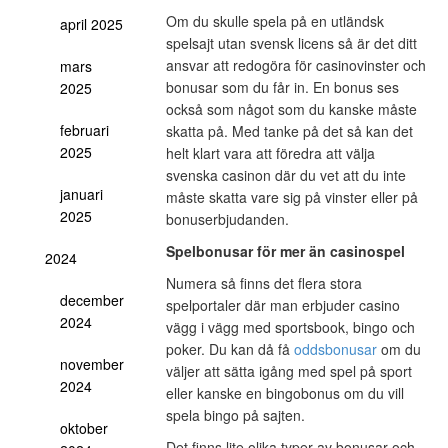
Om du skulle spela på en utländsk
april 2025
spelsajt utan svensk licens så är det ditt
ansvar att redogöra för casinovinster och
mars
bonusar som du får in. En bonus ses
2025
också som något som du kanske måste
februari
skatta på. Med tanke på det så kan det
2025
helt klart vara att föredra att välja
svenska casinon där du vet att du inte
januari
måste skatta vare sig på vinster eller på
2025
bonuserbjudanden.
Spelbonusar för mer än casinospel
2024
Numera så finns det flera stora
december
spelportaler där man erbjuder casino
2024
vägg i vägg med sportsbook, bingo och
poker. Du kan då få
oddsbonusar
om du
november
väljer att sätta igång med spel på sport
2024
eller kanske en bingobonus om du vill
spela bingo på sajten.
oktober
Det finns lite olika typer av bonusar och