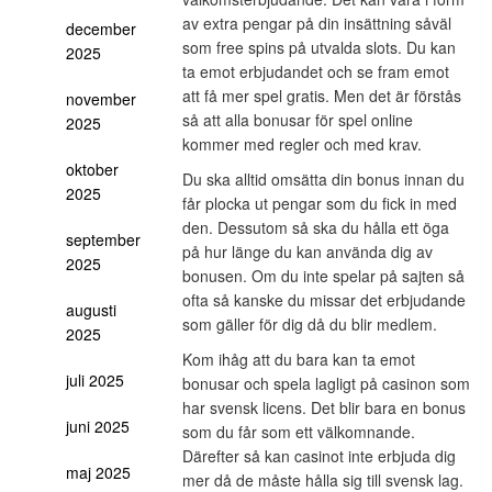
av extra pengar på din insättning såväl
december
som free spins på utvalda slots. Du kan
2025
ta emot erbjudandet och se fram emot
att få mer spel gratis. Men det är förstås
november
så att alla bonusar för spel online
2025
kommer med regler och med krav.
oktober
Du ska alltid omsätta din bonus innan du
2025
får plocka ut pengar som du fick in med
den. Dessutom så ska du hålla ett öga
september
på hur länge du kan använda dig av
2025
bonusen. Om du inte spelar på sajten så
ofta så kanske du missar det erbjudande
augusti
som gäller för dig då du blir medlem.
2025
Kom ihåg att du bara kan ta emot
juli 2025
bonusar och spela lagligt på casinon som
har svensk licens. Det blir bara en bonus
juni 2025
som du får som ett välkomnande.
Därefter så kan casinot inte erbjuda dig
maj 2025
mer då de måste hålla sig till svensk lag.