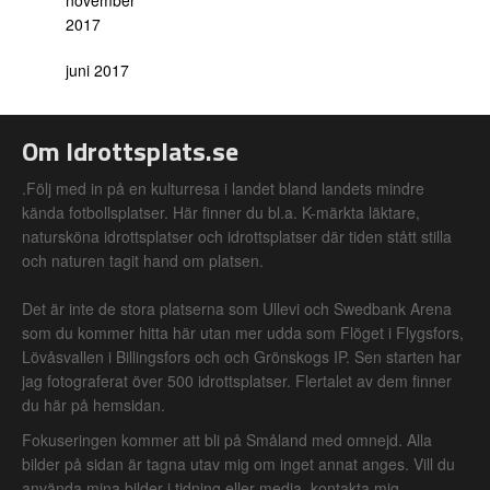
november
2017
juni 2017
Om Idrottsplats.se
.Följ med in på en kulturresa i landet bland landets mindre
kända fotbollsplatser. Här finner du bl.a. K-märkta läktare,
natursköna idrottsplatser och idrottsplatser där tiden stått stilla
och naturen tagit hand om platsen.
Det är inte de stora platserna som Ullevi och Swedbank Arena
som du kommer hitta här utan mer udda som Flöget i Flygsfors,
Lövåsvallen i Billingsfors och och Grönskogs IP. Sen starten har
jag fotograferat över 500 idrottsplatser. Flertalet av dem finner
du här på hemsidan.
Fokuseringen kommer att bli på Småland med omnejd. Alla
bilder på sidan är tagna utav mig om inget annat anges. Vill du
använda mina bilder i tidning eller media, kontakta mig