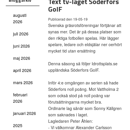
Text tv-laget Söderfors
Bloggarkiv
GoIF
augusti
Publicerad den 19-05-19
2026
Svenska gräsrotsföreningar förtjänar att
synas mer. Det är på dessa platser som
juli 2026
den riktiga fotbollen spelas. Här lägger
spelare, ledare och eldsjälar ner oerhört
juni 2026
mycket tid utan ersättning
maj 2026
Denna säsong så följer Idrottsplats.se
uppländska Söderfors GoIF.
april 2026
mars 2026
Inför 4:e omgången av serien så hade
Söderfors noll poäng. Mot Vattholma 2
februari
som också stod på noll poäng var
2026
förutsättningarna mycket bra.
Ordinarie lag sånär som Sonny Källgren
januari 2026
som saknades i laget.
Lagledaren Peter Åhlen:
2025
- Vi välkomnar Alexander Carlsson