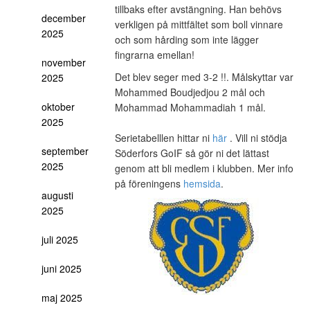
tillbaks efter avstängning. Han behövs
december
verkligen på mittfältet som boll vinnare
2025
och som hårding som inte lägger
fingrarna emellan!
november
Det blev seger med 3-2 !!. Målskyttar var
2025
Mohammed Boudjedjou 2 mål och
oktober
Mohammad Mohammadiah 1 mål.
2025
Serietabelllen hittar ni
här
. Vill ni stödja
september
Söderfors GoIF så gör ni det lättast
2025
genom att bli medlem i klubben. Mer info
på föreningens
hemsida
.
augusti
2025
juli 2025
juni 2025
maj 2025