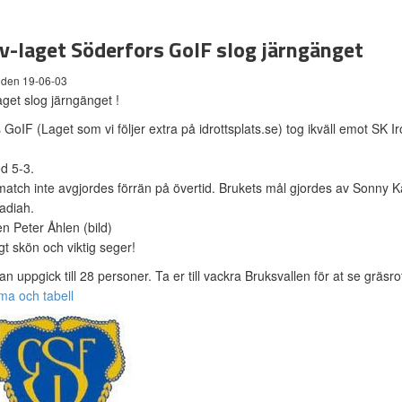
tv-laget Söderfors GoIF slog järngänget
 den 19-06-03
aget slog järngänget !
 GoIF (Laget som vi följer extra på idrottsplats.se) tog ikväll emot SK 
d 5-3.
match inte avgjordes förrän på övertid. Brukets mål gjordes av Son
diah.
n Peter Åhlen (bild)
gt skön och viktig seger!
ran uppgick till 28 personer. Ta er till vackra Bruksvallen för at se gräsrot
ma och tabell