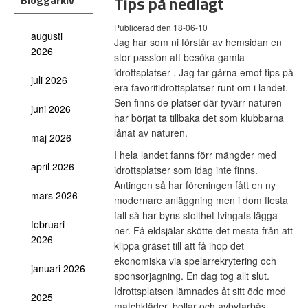
Tips på nedlagt
Bloggarkiv
Publicerad den 18-06-10
augusti
Jag har som ni förstår av hemsidan en
2026
stor passion att besöka gamla
idrottsplatser . Jag tar gärna emot tips på
juli 2026
era favoritidrottsplatser runt om i landet.
Sen finns de platser där tyvärr naturen
juni 2026
har börjat ta tillbaka det som klubbarna
lånat av naturen.
maj 2026
I hela landet fanns förr mängder med
april 2026
idrottsplatser som idag inte finns.
Antingen så har föreningen fått en ny
mars 2026
modernare anläggning men i dom flesta
fall så har byns stolthet tvingats lägga
februari
ner. Få eldsjälar skötte det mesta från att
2026
klippa gräset till att få ihop det
ekonomiska via spelarrekrytering och
januari 2026
sponsorjagning. En dag tog allt slut.
Idrottsplatsen lämnades åt sitt öde med
2025
matchkläder, bollar och avbytarbås.