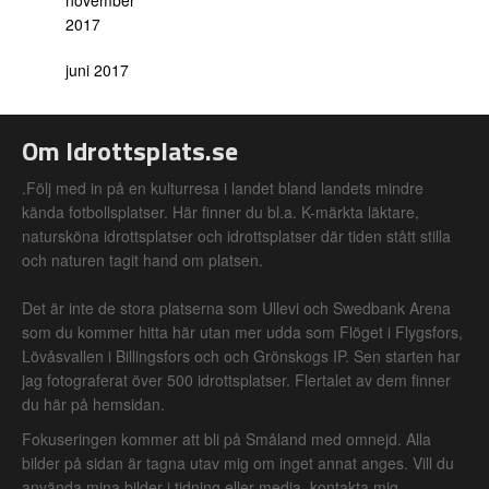
november
2017
juni 2017
Om Idrottsplats.se
.Följ med in på en kulturresa i landet bland landets mindre
kända fotbollsplatser. Här finner du bl.a. K-märkta läktare,
natursköna idrottsplatser och idrottsplatser där tiden stått stilla
och naturen tagit hand om platsen.
Det är inte de stora platserna som Ullevi och Swedbank Arena
som du kommer hitta här utan mer udda som Flöget i Flygsfors,
Lövåsvallen i Billingsfors och och Grönskogs IP. Sen starten har
jag fotograferat över 500 idrottsplatser. Flertalet av dem finner
du här på hemsidan.
Fokuseringen kommer att bli på Småland med omnejd. Alla
bilder på sidan är tagna utav mig om inget annat anges. Vill du
använda mina bilder i tidning eller media, kontakta mig