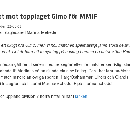
st mot topplaget Gimo för MMIF
 den 22-05-08
en (lagledare i Marma-Mehede IF)
 ett riktigt bra Gimo, men vi höll matchen spelmässigt jämn stora delar a
ramåt. Det är bara att ta nya tag på onsdag hemma på natursköna Ru
redan gått rent i serien med tre segrar efter tre matcher ser riktigt sta
hede IF återfinns på en sjunde plats av tio lag. Dock har Marma/M
 match mindre än övriga i serien. Harg/Östhammar, Ullfors och Olands F
ni Instagram så hittar ni Marma/Mehede IF på marmamehedeif
ör Uppland division 7 norra hittar ni här i
länken