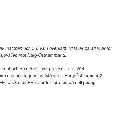
v matchen och 3-0 var i överkant. Vi faller på att vi är för
dsjövallen mot Harg/Östhammar 2.
rka ut och en målskillnad på hela 11-1. Vårt
ehede och onsdagens motståndare Harg/Östhammar 2
F (ej Ölands FF ) står fortfarande på noll poäng.