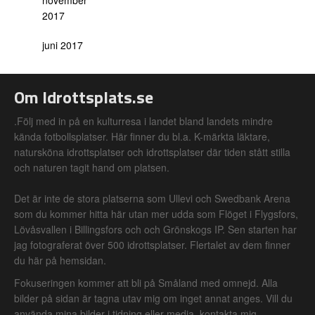
november
2017
juni 2017
Om Idrottsplats.se
.Följ med in på en kulturresa i landet bland landets mindre
kända fotbollsplatser. Här finner du bl.a. K-märkta läktare,
natursköna idrottsplatser och idrottsplatser där tiden stått stilla
och naturen tagit hand om platsen.
Det är inte de stora platserna som Ullevi och Swedbank Arena
som du kommer hitta här utan mer udda som Flöget i Flygsfors,
Lövåsvallen i Billingsfors och och Grönskogs IP. Sen starten har
jag fotograferat över 500 idrottsplatser. Flertalet av dem finner
du här på hemsidan.
Fokuseringen kommer att bli på Småland med omnejd. Alla
bilder på sidan är tagna utav mig om inget annat anges. Vill du
använda mina bilder i tidning eller media, kontakta mig