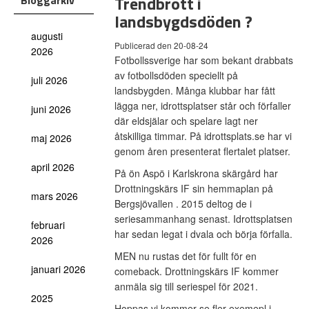
Trendbrott i
Bloggarkiv
landsbygdsdöden ?
augusti
Publicerad den 20-08-24
2026
Fotbollssverige har som bekant drabbats
av fotbollsdöden speciellt på
juli 2026
landsbygden. Många klubbar har fått
lägga ner, idrottsplatser står och förfaller
juni 2026
där eldsjälar och spelare lagt ner
åtskilliga timmar. På idrottsplats.se har vi
maj 2026
genom åren presenterat flertalet platser.
april 2026
På ön Aspö i Karlskrona skärgård har
Drottningskärs IF sin hemmaplan på
mars 2026
Bergsjövallen . 2015 deltog de i
seriesammanhang senast. Idrottsplatsen
februari
har sedan legat i dvala och börja förfalla.
2026
MEN nu rustas det för fullt för en
januari 2026
comeback. Drottningskärs IF kommer
anmäla sig till seriespel för 2021.
2025
Hoppas vi kommer se fler exemepl i