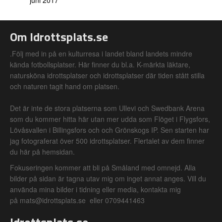
juni 2017
Om Idrottsplats.se
.Följ med in på en kulturresa i landet bland landets mindre
kända fotbollsplatser. Här finner du bl.a. K-märkta läktare,
natursköna idrottsplatser och idrottsplatser där tiden stått stilla
och naturen tagit hand om platsen.
Det är inte de stora platserna som Ullevi och Swedbank Arena
som du kommer hitta här utan mer udda som Flöget i Flygsfors,
Lövåsvallen i Billingsfors och och Grönskogs IP. Sen starten har
jag fotograferat över 500 idrottsplatser. Flertalet av dem finner
du här på hemsidan.
Fokuseringen kommer att bli på Småland med omnejd. Alla
bilder på sidan är tagna utav mig om inget annat anges. Vill du
använda mina bilder i tidning eller media, kontakta mig
på mats@idrottsplats.se eller 0709441463