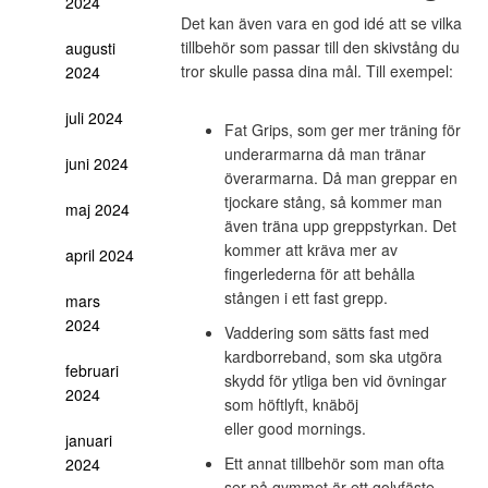
2024
Det kan även vara en god idé att se vilka
tillbehör som passar till den skivstång du
augusti
tror skulle passa dina mål. Till exempel:
2024
juli 2024
Fat Grips, som ger mer träning för
underarmarna då man tränar
juni 2024
överarmarna. Då man greppar en
tjockare stång, så kommer man
maj 2024
även träna upp greppstyrkan. Det
kommer att kräva mer av
april 2024
fingerlederna för att behålla
stången i ett fast grepp.
mars
2024
Vaddering som sätts fast med
kardborreband, som ska utgöra
februari
skydd för ytliga ben vid övningar
2024
som höftlyft, knäböj
eller good mornings.
januari
Ett annat tillbehör som man ofta
2024
ser på gymmet är ett golvfäste,