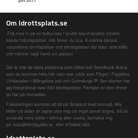
juni 2017
Om Idrottsplats.se
.Följ med in på en kulturresa i landet bland landets mindre
kända fotbollsplatser. Här finner du bl.a. K-märkta läktare,
natursköna idrottsplatser och idrottsplatser där tiden stått stilla
och naturen tagit hand om platsen.
Det är inte de stora platserna som Ullevi och Swedbank Arena
som du kommer hitta här utan mer udda som Flöget i Flygsfors,
Lövåsvallen i Billingsfors och och Grönskogs IP. Sen starten har
jag fotograferat över 500 idrottsplatser. Flertalet av dem finner
du här på hemsidan.
Fokuseringen kommer att bli på Småland med omnejd. Alla
bilder på sidan är tagna utav mig om inget annat anges. Vill du
använda mina bilder i tidning eller media, kontakta mig
på mats@idrottsplats.se eller 0709441463