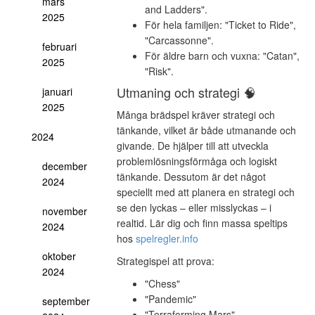
mars
and Ladders".
2025
För hela familjen: "Ticket to Ride",
"Carcassonne".
februari
För äldre barn och vuxna: "Catan",
2025
"Risk".
Utmaning och strategi 🧠
januari
2025
Många brädspel kräver strategi och
tänkande, vilket är både utmanande och
2024
givande. De hjälper till att utveckla
problemlösningsförmåga och logiskt
december
tänkande. Dessutom är det något
2024
speciellt med att planera en strategi och
se den lyckas – eller misslyckas – i
november
realtid. Lär dig och finn massa speltips
2024
hos
spelregler.info
oktober
Strategispel att prova:
2024
"Chess"
"Pandemic"
september
"Terraforming Mars"