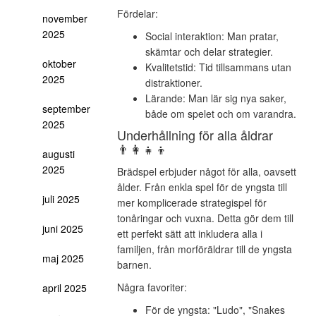
Fördelar:
november
2025
Social interaktion: Man pratar,
skämtar och delar strategier.
oktober
Kvalitetstid: Tid tillsammans utan
2025
distraktioner.
Lärande: Man lär sig nya saker,
september
både om spelet och om varandra.
2025
Underhållning för alla åldrar
👨‍👩‍👧‍👦
augusti
2025
Brädspel erbjuder något för alla, oavsett
ålder. Från enkla spel för de yngsta till
juli 2025
mer komplicerade strategispel för
tonåringar och vuxna. Detta gör dem till
juni 2025
ett perfekt sätt att inkludera alla i
familjen, från morföräldrar till de yngsta
maj 2025
barnen.
Några favoriter:
april 2025
För de yngsta: "Ludo", "Snakes