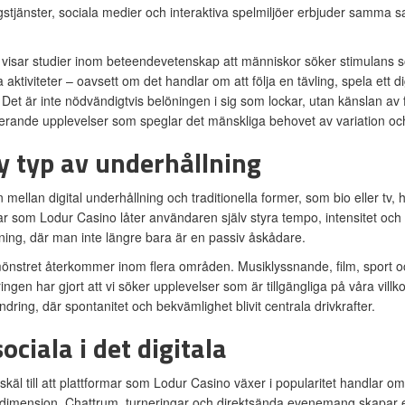
stjänster, sociala medier och interaktiva spelmiljöer erbjuder samma sak: 
 visar studier inom beteendevetenskap att människor söker stimulans s
a aktiviteter – oavsett om det handlar om att följa en tävling, spela ett d
Det är inte nödvändigtvis belöningen i sig som lockar, utan känslan av
rande upplevelser som speglar det mänskliga behovet av variation och
y typ av underhållning
 mellan digital underhållning och traditionella former, som bio eller tv,
ar som Lodur Casino låter användaren själv styra tempo, intensitet o
ning, där man inte längre bara är en passiv åskådare.
önstret återkommer inom flera områden. Musiklyssnande, film, sport och 
ringen har gjort att vi söker upplevelser som är tillgängliga på våra villko
ndring, där spontanitet och bekvämlighet blivit centrala drivkrafter.
ociala i det digitala
 skäl till att plattformar som Lodur Casino växer i popularitet handlar o
 dimension. Chattrum, turneringar och direktsända evenemang skapar e