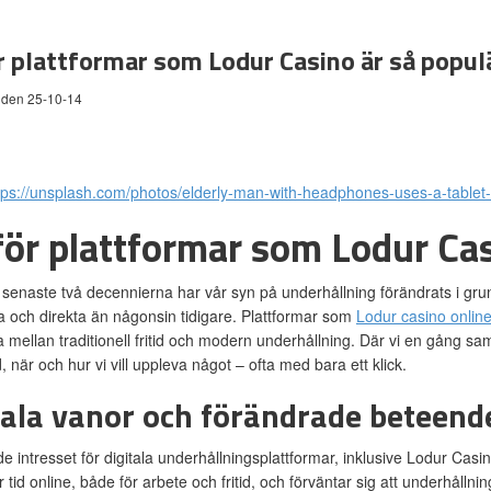
r plattformar som Lodur Casino är så popul
 den 25-10-14
tps://unsplash.com/photos/elderly-man-with-headphones-uses-a-table
för plattformar som Lodur Cas
senaste två decennierna har vår syn på underhållning förändrats i grund
a och direkta än någonsin tidigare. Plattformar som
Lodur casino onlin
 mellan traditionell fritid och modern underhållning. Där vi en gång sam
, när och hur vi vill uppleva något – ofta med bara ett klick.
tala vanor och förändrade beteend
 intresset för digitala underhållningsplattformar, inklusive Lodur Casino, 
 tid online, både för arbete och fritid, och förväntar sig att underhålln