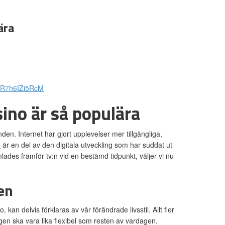
ära
t-R7h6IZi5RcM
ino är så populära
en. Internet har gjort upplevelser mer tillgängliga,
e
är en del av den digitala utveckling som har suddat ut
lades framför tv:n vid en bestämd tidpunkt, väljer vi nu
en
kan delvis förklaras av vår förändrade livsstil. Allt fler
ingen ska vara lika flexibel som resten av vardagen.