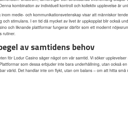
Denna kombination av individuell kontroll och kollektiv upplevelse är uni
 inom medie- och kommunikationsvetenskap visar att människor tendera
g och stimulans. I en tid då mycket av livet är uppkopplat blir också unde
ino och liknande plattformar fungerar därför som ett modernt nöjesrum 
 rutiner.
pegel av samtidens behov
eten för Lodur Casino säger något om vår samtid. Vi söker upplevelse
Plattformar som dessa erbjuder inte bara underhållning, utan också en 
bar värld. Det handlar inte om flykt, utan om balans – om att hitta sm