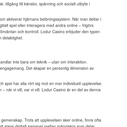
tillgång till känslor, spänning och socialt utbyte i
om aktiverar hjärnans belöningssystem. När man deltar i
igitalt spel eller interagera med andra online – frigörs
 förväntan och kontroll. Lodur Casino erbjuder den typen
 delaktighet.
 handlar inte bara om teknik – utan om interaktion.
ch engagemang. Det skapar en personlig dimension av
spel har alla rört sig mot en mer individuell upplevelse.
r – när vi vill, var vi vill. Lodur Casino är en del av denna
m gemenskap. Trots att upplevelsen sker online, finns ofta
tt slags digitalt samspel mellan människor som delar