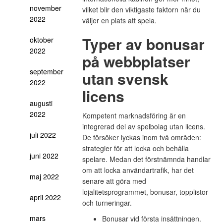
november
vilket blir den viktigaste faktorn när du
2022
väljer en plats att spela.
Typer av bonusar
oktober
2022
på webbplatser
september
utan svensk
2022
licens
augusti
2022
Kompetent marknadsföring är en
integrerad del av spelbolag utan licens.
juli 2022
De försöker lyckas inom två områden:
strategier för att locka och behålla
juni 2022
spelare. Medan det förstnämnda handlar
om att locka användartrafik, har det
maj 2022
senare att göra med
lojalitetsprogrammet, bonusar, topplistor
april 2022
och turneringar.
mars
Bonusar vid första insättningen.