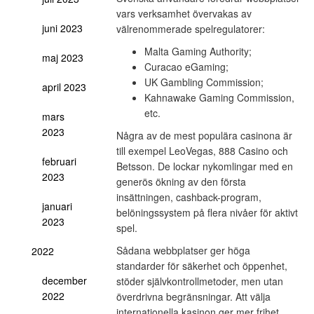
vars verksamhet övervakas av
juni 2023
välrenommerade spelregulatorer:
Malta Gaming Authority;
maj 2023
Curacao eGaming;
UK Gambling Commission;
april 2023
Kahnawake Gaming Commission,
etc.
mars
2023
Några av de mest populära casinona är
till exempel LeoVegas, 888 Casino och
februari
Betsson. De lockar nykomlingar med en
2023
generös ökning av den första
insättningen, cashback-program,
januari
belöningssystem på flera nivåer för aktivt
2023
spel.
Sådana webbplatser ger höga
2022
standarder för säkerhet och öppenhet,
december
stöder självkontrollmetoder, men utan
2022
överdrivna begränsningar. Att välja
internationella kasinon ger mer frihet,