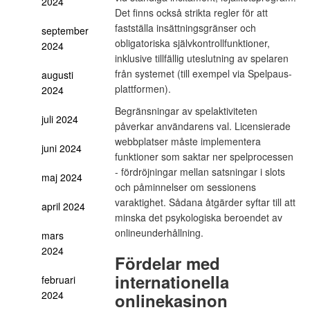
2024
Det finns också strikta regler för att
fastställa insättningsgränser och
september
obligatoriska självkontrollfunktioner,
2024
inklusive tillfällig uteslutning av spelaren
från systemet (till exempel via Spelpaus-
augusti
plattformen).
2024
Begränsningar av spelaktiviteten
juli 2024
påverkar användarens val. Licensierade
webbplatser måste implementera
juni 2024
funktioner som saktar ner spelprocessen
- fördröjningar mellan satsningar i slots
maj 2024
och påminnelser om sessionens
varaktighet. Sådana åtgärder syftar till att
april 2024
minska det psykologiska beroendet av
onlineunderhållning.
mars
2024
Fördelar med
internationella
februari
2024
onlinekasinon