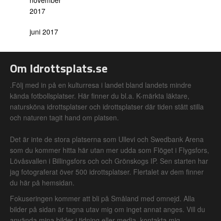
november
2017
juni 2017
Om Idrottsplats.se
.Följ med in på en kulturresa i landet bland landets mindre
kända fotbollsplatser. Här finner du bl.a. K-märkta läktare,
natursköna idrottsplatser och idrottsplatser där tiden stått stilla
och naturen tagit hand om platsen.
Det är inte de stora platserna som Ullevi och Swedbank Arena
som du kommer hitta här utan mer udda som Flöget i Flygsfors,
Lövåsvallen i Billingsfors och och Grönskogs IP. Sen starten har
jag fotograferat över 500 idrottsplatser. Flertalet av dem finner
du här på hemsidan.
Fokuseringen kommer att bli på Småland med omnejd. Alla
bilder på sidan är tagna utav mig om inget annat anges. Vill du
använda mina bilder i tidning eller media, kontakta mig