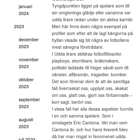
Tyngdpunkten ligger på spelare som till
januari
sin omgivnings glädje eller vansinne var
2024
udda lirare redan under sin aktiva karriär.
2023
Men här finns även några exempel på
profiler som efter att de lagt kängorna på
december
hyllan visade sig bli några av fotbollens
2023
mest säregna företrädare.
I Udda lirare skildras fotbollfilosofer,
november
playboys, storrökare, bråkmakare,
2023
politiskt laddade till höger såväl som till
vänster, affärsmän, tragedier, komiker.
oktober
Det som förenar dem är att de samtliga
2023
fall överraskat oss, upplyst oss, skakat
om oss, glatt oss, gjort oss förbannade –
september
kort sagt, berört oss.
2023
I vissa fall har alla dessa aspekter funnits
i en och samma spelare. Som i
augusti
omslagets Eric Cantona. Vet man vem
2023
Cantona är, och hur hans livsverk blev,
då har man ringat in fenomenet udda
juli 2023