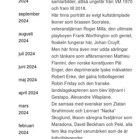
2024
samlarbilder, alltså ungefär från VM 1970
och fram till 2018.
september
Här finns porträtt av evigt kultstämplade
2024
ikoner som brassen Socrates,
veteranstjärnan Roger Milla, den ultimate
augusti
playboyen Frank Worthington och geniet,
2024
floskeln fungerar här, Johan Cruyff.
Men här finns även mer udda särlingar
juli 2024
och tänkare som affärsmannen Mathieu
Flamini, den norske konsttjuven Pål
juni 2024
Enger, den deprimerade tyske målvakten
Robert Enke, det galna fotbollsgeniet
maj 2024
Robin Friday och den franske
landslagskaptenen som blev löjtnant i
april 2024
Gestapo, Alexandre Villaplane.
De samsas med svenskar som Zlatan
mars
Ibrahimovic och Lennart ”Nacka”
2024
Skoglund, liksom säregna fixstjärnor som
Maradona, David Beckham och Pelé, alla
februari
fem lika mycket varumärken som de är
2024
fotbollslegender.