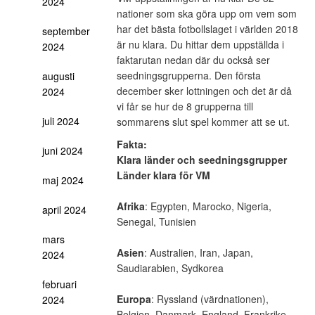
2024
nationer som ska göra upp om vem som
har det bästa fotbollslaget i världen 2018
september
är nu klara. Du hittar dem uppställda i
2024
faktarutan nedan där du också ser
seedningsgrupperna. Den första
augusti
december sker lottningen och det är då
2024
vi får se hur de 8 grupperna till
juli 2024
sommarens slut spel kommer att se ut.
Fakta:
juni 2024
Klara länder och seedningsgrupper
Länder klara för VM
maj 2024
Afrika
: Egypten, Marocko, Nigeria,
april 2024
Senegal, Tunisien
mars
Asien
: Australien, Iran, Japan,
2024
Saudiarabien, Sydkorea
februari
Europa
: Ryssland (värdnationen),
2024
Belgien, Danmark, England, Frankrike,