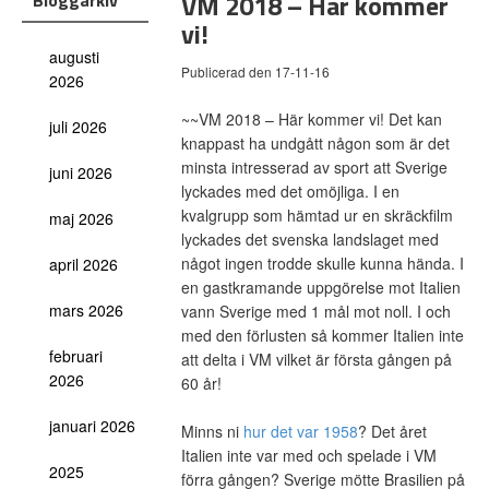
VM 2018 – Här kommer
Bloggarkiv
vi!
augusti
Publicerad den 17-11-16
2026
~~VM 2018 – Här kommer vi! Det kan
juli 2026
knappast ha undgått någon som är det
minsta intresserad av sport att Sverige
juni 2026
lyckades med det omöjliga. I en
kvalgrupp som hämtad ur en skräckfilm
maj 2026
lyckades det svenska landslaget med
något ingen trodde skulle kunna hända. I
april 2026
en gastkramande uppgörelse mot Italien
mars 2026
vann Sverige med 1 mål mot noll. I och
med den förlusten så kommer Italien inte
februari
att delta i VM vilket är första gången på
2026
60 år!
januari 2026
Minns ni
hur det var 1958
? Det året
Italien inte var med och spelade i VM
2025
förra gången? Sverige mötte Brasilien på