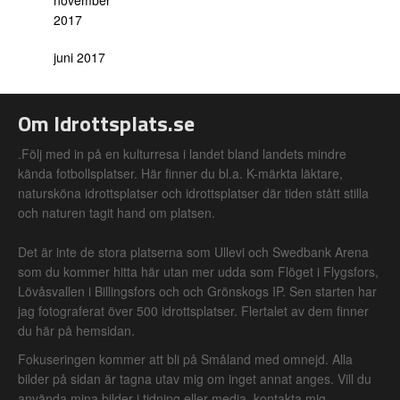
november
2017
juni 2017
Om Idrottsplats.se
.Följ med in på en kulturresa i landet bland landets mindre
kända fotbollsplatser. Här finner du bl.a. K-märkta läktare,
natursköna idrottsplatser och idrottsplatser där tiden stått stilla
och naturen tagit hand om platsen.
Det är inte de stora platserna som Ullevi och Swedbank Arena
som du kommer hitta här utan mer udda som Flöget i Flygsfors,
Lövåsvallen i Billingsfors och och Grönskogs IP. Sen starten har
jag fotograferat över 500 idrottsplatser. Flertalet av dem finner
du här på hemsidan.
Fokuseringen kommer att bli på Småland med omnejd. Alla
bilder på sidan är tagna utav mig om inget annat anges. Vill du
använda mina bilder i tidning eller media, kontakta mig