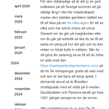
För den vidskeplige så är det ju en god
april 2025
indikation på att Sverige kommer att gå
väldigt långt i det här mästerskapet
mars
medan den taktiske gamblern istället ser
2025
till att läsa på om
de olika lagen
för att se
vilka som har störst chans att vinna.
februari
Oavsett om du går på magkänslan eller
2025
om du går på statistik så ska du se till att
satsa en peng på hur det går och du kan
januari
redan nu börja kolla in oddsen. När du
2025
vill göra din satsning så se till att du hittar
en sida med den
2024
https://bastaspelbolagutanlicens.com/
så
att du får extrapengar gratis att sats med
december
och sen är det bara att börja spela. I
2024
skrivande stund så är Brasilien
vinsttippade med ett odds på 6 medan
november
Saudiarabien och Panama skulle ge hela
2024
1001 gånger pengarna om de vinner.
oktober
VM-uppställningen är nu klar De 32