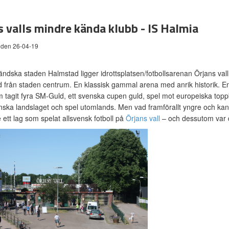
s valls mindre kända klubb - IS Halmia
 den 26-04-19
ländska staden Halmstad ligger idrottsplatsen/fotbollsarenan Örjans v
från staden centrum. En klassisk gammal arena med anrik historik. 
 tagit fyra SM-Guld, ett svenska cupen guld, spel mot europeiska top
ska landslaget och spel utomlands. Men vad framförallt yngre och kanske
e ett lag som spelat allsvensk fotboll på
Örjans vall
– och dessutom var de