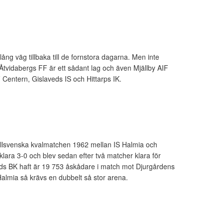
lång väg tillbaka till de fornstora dagarna. Men inte
m. Åtvidabergs FF är ett sådant lag och även Mjällby AIF
Centern, Gislaveds IS och Hittarps IK.
n allsvenska kvalmatchen 1962 mellan IS Halmia och
lara 3-0 och blev sedan efter två matcher klara för
ads BK haft är 19 753 åskådare i match mot Djurgårdens
 Halmia så krävs en dubbelt så stor arena.