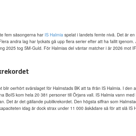
d
te fem säsongerna har
IS Halmia
spelat i landets femte nivå. Det är en 
Flera andra lag har lyckats gå upp flera serier efter att ha fallit igeno
g 2025 tog SM-Guld. För Halmias del väntar matcher i år 2026 mot IF 
krekordet
 blir oerhört svårslaget för Halmstads BK att ta ifrån IS Halmia. I de
a BoIS kom hela 20 381 personer till Örjans vall. IS Halmia vann med k
an. Det är det gällande publikrekordet. Den högsta siffran som Halmst
kkapaciteten idag är dock strax under 11 000 åskådare så för att slå IS