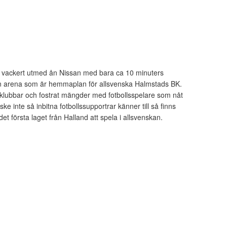
all vackert utmed ån Nissan med bara ca 10 minuters
En arena som är hemmaplan för allsvenska Halmstads BK.
pklubbar och fostrat mängder med fotbollsspelare som nåt
 inte så inbitna fotbollssupportrar känner till så finns
t första laget från Halland att spela i allsvenskan.