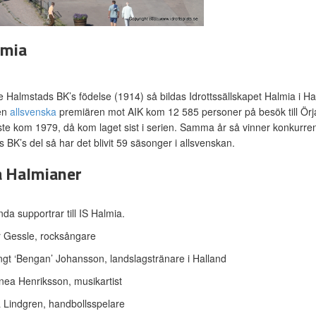
lmia
re Halmstads BK’s födelse (1914) så bildas Idrottssällskapet Halmia i 
den
allsvenska
premiären mot AIK kom 12 585 personer på besök till Örjans
te kom 1979, då kom laget sist i serien. Samma år så vinner konkurre
 BK’s del så har det blivit 59 säsonger i allsvenskan.
 Halmianer
da supportrar till IS Halmia.
 Gessle, rocksångare
gt ‘Bengan’ Johansson, landslagstränare i Halland
nea Henriksson, musikartist
 Lindgren, handbollsspelare