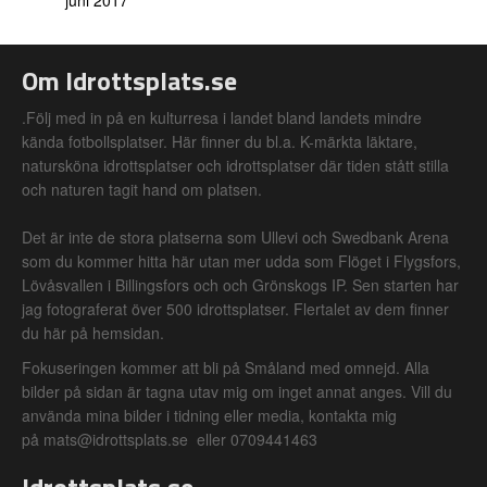
juni 2017
Om Idrottsplats.se
.Följ med in på en kulturresa i landet bland landets mindre
kända fotbollsplatser. Här finner du bl.a. K-märkta läktare,
natursköna idrottsplatser och idrottsplatser där tiden stått stilla
och naturen tagit hand om platsen.
Det är inte de stora platserna som Ullevi och Swedbank Arena
som du kommer hitta här utan mer udda som Flöget i Flygsfors,
Lövåsvallen i Billingsfors och och Grönskogs IP. Sen starten har
jag fotograferat över 500 idrottsplatser. Flertalet av dem finner
du här på hemsidan.
Fokuseringen kommer att bli på Småland med omnejd. Alla
bilder på sidan är tagna utav mig om inget annat anges. Vill du
använda mina bilder i tidning eller media, kontakta mig
på mats@idrottsplats.se eller 0709441463