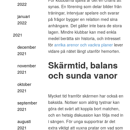
För klubbarna själva är det en chans att
2022
synas. En förening som delar bilder från
träningar, intervjuar spelare och svarar
januari
på frågor bygger en relation med sina
2022
anhängare. Det gäller inte bara de stora
lagen. Mindre klubbar kan med enkla
2021
medel berätta sin historia, och intresset
för
anrika arenor och vackra planer
lever
december
vidare på nätet långt utanför hemorten.
2021
Skärmtid, balans
november
och sunda vanor
2021
oktober
2021
Mycket tid framför skärmen har också en
baksida. Notiser som aldrig tystnar kan
september
göra det svårt att koppla bort matchen,
2021
och en hetsig diskussion kan följa med in
augusti
i sängen. För unga supportrar är det
2021
extra viktigt att vuxna pratar om vad som