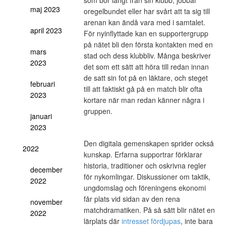
som bor långt från sin klubb, jobbar
maj 2023
oregelbundet eller har svårt att ta sig till
arenan kan ändå vara med i samtalet.
april 2023
För nyinflyttade kan en supportergrupp
på nätet bli den första kontakten med en
mars
stad och dess klubbliv. Många beskriver
2023
det som ett sätt att höra till redan innan
de satt sin fot på en läktare, och steget
februari
till att faktiskt gå på en match blir ofta
2023
kortare när man redan känner några i
gruppen.
januari
2023
Den digitala gemenskapen sprider också
2022
kunskap. Erfarna supportrar förklarar
historia, traditioner och oskrivna regler
december
för nykomlingar. Diskussioner om taktik,
2022
ungdomslag och föreningens ekonomi
får plats vid sidan av den rena
november
matchdramatiken. På så sätt blir nätet en
2022
lärplats där
intresset fördjupas
, inte bara