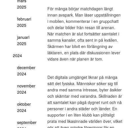
mars
2025
För många börjar matchdagen långt
innan avspark. Man läser uppställningen
februari
i mobilen, kommenterar i en gruppchatt
2025
och delar bilder från resan till arenan.
När matchen är slut fortsätter samtalet i
januari
samma kanaler, ofta sent in på kvällen.
2025
Skärmen har blivit en förlängning av
läktaren, en plats där diskussionen lever
2024
vidare även när planen är tom.
december
2024
Det digitala umgänget liknar på många
sätt det fysiska. Människor söker sig till
november
andra med samma intresse, byter åsikter
2024
och skämtar med varandra. Skillnaden är
att samtalet kan pågå dygnet runt och nå
oktober
personer i andra städer och länder. En
2024
supporter i en liten klubb kan plötsligt
prata med likasinnade världen över, vilket
september
gör att även mindre föreningar får en