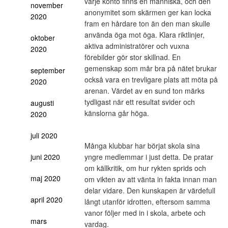
varje konto finns en människa, och den
november
anonymitet som skärmen ger kan locka
2020
fram en hårdare ton än den man skulle
använda öga mot öga. Klara riktlinjer,
oktober
aktiva administratörer och vuxna
2020
förebilder gör stor skillnad. En
gemenskap som mår bra på nätet brukar
september
också vara en trevligare plats att möta på
2020
arenan. Värdet av en sund ton märks
tydligast när ett resultat svider och
augusti
känslorna går höga.
2020
juli 2020
Många klubbar har börjat skola sina
juni 2020
yngre medlemmar i just detta. De pratar
om källkritik, om hur rykten sprids och
maj 2020
om vikten av att vänta in fakta innan man
delar vidare. Den kunskapen är värdefull
april 2020
långt utanför idrotten, eftersom samma
vanor följer med in i skola, arbete och
mars
vardag.