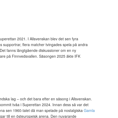
uperettan 2021. I Allsvenskan blev det sen fyra
ess supportrar, flera matcher tvingades spela på andra
a. Det fanns långtgående diskussioner om en ny
ktare på Finnvedsvallen. Säsongen 2025 åkte IFK
dska lag – och det bara efter en säsong i Allsvenskan.
a kommit tvåa i Superettan 2024. Innan dess så var det
rena sen 1960-talet då man spelade på nostalgiska
Gamla
gar till en östeuropeisk arena. Den nuvarande