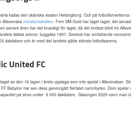
ärla kallas den skånska staden Helsingborg. Och på fotbollsmeriterna s
en Allsvenska
maratontabellen
. Fem SM-Guld har laget taget, det sen
n senare åren har det knackigt för laget, då det endast blivit tre 
landets äldsta arenor, byggdes 1907. Givetvis har omfattande renoveri
00 åskådare och är med det landets sjätte största fotbollsarena.
ic United FC
laget av den 16 lagen i årets upplaga som inte spelat i Allsvenskan. 
 FF Babylon har sen dess genomgått flertalet namnbyten. Dom spelar
kapacitet på strax under 6 000 åskådare. Säsongen 2025 vann man div