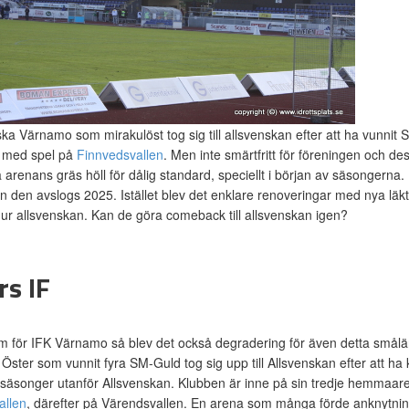
a Värnamo som mirakulöst tog sig till allsvenskan efter att ha vunnit S
 med spel på
Finnvedsvallen
. Men inte smärtfritt för föreningen och d
å arenans gräs höll för dålig standard, speciellt i början av säsongern
 den avslogs 2025. Istället blev det enklare renoveringar med nya lä
r allsvenskan. Kan de göra comeback till allsvenskan igen?
rs IF
m för IFK Värnamo så blev det också degradering för även detta smålän
 Öster som vunnit fyra SM-Guld tog sig upp till Allsvenskan efter att h
 säsonger utanför Allsvenskan. Klubben är inne på sin tredje hemmaa
allen
, därefter på Värendsvallen. En arena som många förde anknytnin