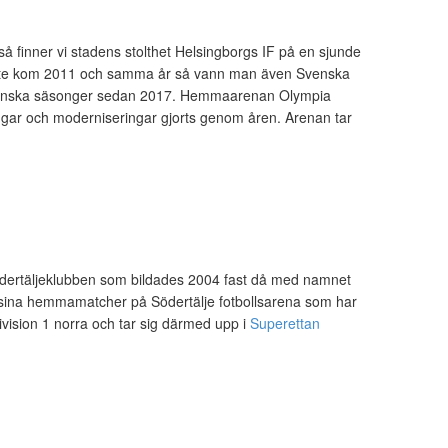
å finner vi stadens stolthet Helsingborgs IF på en sjunde
aste kom 2011 och samma år så vann man även Svenska
Allsvenska säsonger sedan 2017. Hemmaarenan Olympia
ngar och moderniseringar gjorts genom åren. Arenan tar
Södertäljeklubben som bildades 2004 fast då med namnet
 sina hemmamatcher på Södertälje fotbollsarena som har
ision 1 norra och tar sig därmed upp i
Superettan