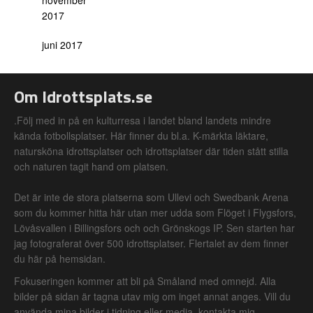
november
2017
juni 2017
Om Idrottsplats.se
.Följ med in på en kulturresa i landet bland landets mindre
kända fotbollsplatser. Här finner du bl.a. K-märkta läktare,
natursköna idrottsplatser och idrottsplatser där tiden stått stilla
och naturen tagit hand om platsen.
Det är inte de stora platserna som Ullevi och Swedbank Arena
som du kommer hitta här utan mer udda som Flöget i Flygsfors,
Lövåsvallen i Billingsfors och och Grönskogs IP. Sen starten har
jag fotograferat över 500 idrottsplatser. Flertalet av dem finner
du här på hemsidan.
Fokuseringen kommer att bli på Småland med omnejd. Alla
bilder på sidan är tagna utav mig om inget annat anges. Vill du
använda mina bilder i tidning eller media, kontakta mig