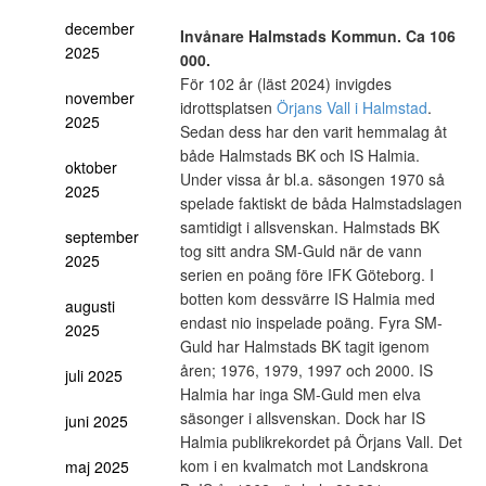
december
Invånare Halmstads Kommun. Ca 106
2025
000.
För 102 år (läst 2024) invigdes
november
idrottsplatsen
Örjans Vall i Halmstad
.
2025
Sedan dess har den varit hemmalag åt
både Halmstads BK och IS Halmia.
oktober
Under vissa år bl.a. säsongen 1970 så
2025
spelade faktiskt de båda Halmstadslagen
samtidigt i allsvenskan. Halmstads BK
september
tog sitt andra SM-Guld när de vann
2025
serien en poäng före IFK Göteborg. I
botten kom dessvärre IS Halmia med
augusti
endast nio inspelade poäng. Fyra SM-
2025
Guld har Halmstads BK tagit igenom
åren; 1976, 1979, 1997 och 2000. IS
juli 2025
Halmia har inga SM-Guld men elva
säsonger i allsvenskan. Dock har IS
juni 2025
Halmia publikrekordet på Örjans Vall. Det
kom i en kvalmatch mot Landskrona
maj 2025