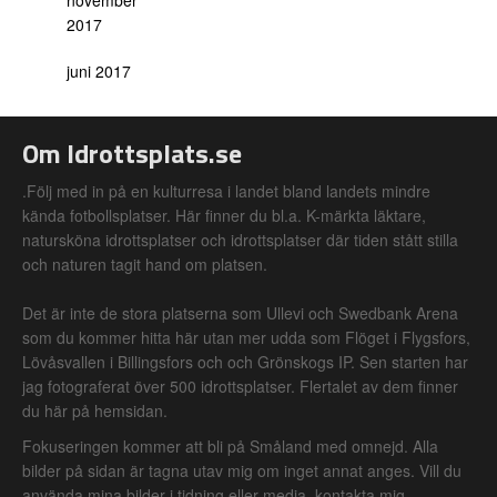
november
2017
juni 2017
Om Idrottsplats.se
.Följ med in på en kulturresa i landet bland landets mindre
kända fotbollsplatser. Här finner du bl.a. K-märkta läktare,
natursköna idrottsplatser och idrottsplatser där tiden stått stilla
och naturen tagit hand om platsen.
Det är inte de stora platserna som Ullevi och Swedbank Arena
som du kommer hitta här utan mer udda som Flöget i Flygsfors,
Lövåsvallen i Billingsfors och och Grönskogs IP. Sen starten har
jag fotograferat över 500 idrottsplatser. Flertalet av dem finner
du här på hemsidan.
Fokuseringen kommer att bli på Småland med omnejd. Alla
bilder på sidan är tagna utav mig om inget annat anges. Vill du
använda mina bilder i tidning eller media, kontakta mig