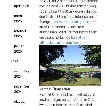
BoIS år 1962 när hela 20 381 personer
april 2025
kom på besök. Publikkapaciteten idag
ligger på ca 11 000 åskådare vilket gör
mars
den till den 16:e största fotbollsarenan i
2025
Sverige.
Läs mer om betting online
om
du är intresserad av spel inför
februari
allsvenskan. Vill du få mer information
2025
om casino så kan du
läsa
allt om
utländska casino utan licens.
januari
2025
2024
december
2024
november
Namnet Örjans vall
2024
Namnet Örjans vall har inget att göra
med att någon person vid namn Örjan
oktober
byggde en fotbollsarena åt sin stad.