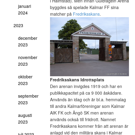
i Halmstad). Men innan Guldfågeln Arena
januari
byggdes så spelade Kalmar FF sina
2024
matcher på
Fredriksskans
.
2023
december
2023
november
2023
oktober
Fredriksskans Idrottsplats
2023
Den arenan invigdes 1919 och har en
publikkapacitet på ca 9 000 åskådare.
september
Används än idag och är bl.a. hemmalag
2023
till andra Kalmarföreningar som Kalmar
AIK FK och Ängö SK men arenan
augusti
används också till friidrott. Namnet
2023
Fredriksskans kommer från att arenan är
anlagd vid den militära skans i Kalmar
juli 2023