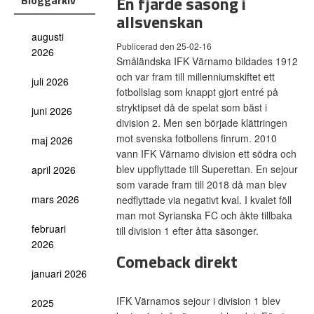
En fjärde säsong i
Bloggarkiv
allsvenskan
augusti
Publicerad den 25-02-16
2026
Småländska IFK Värnamo bildades 1912
och var fram till millenniumskiftet ett
juli 2026
fotbollslag som knappt gjort entré på
stryktipset då de spelat som bäst i
juni 2026
division 2. Men sen började klättringen
mot svenska fotbollens finrum. 2010
maj 2026
vann IFK Värnamo division ett södra och
blev uppflyttade till Superettan. En sejour
april 2026
som varade fram till 2018 då man blev
mars 2026
nedflyttade via negativt kval. I kvalet föll
man mot Syrianska FC och åkte tillbaka
februari
till division 1 efter åtta säsonger.
2026
Comeback direkt
januari 2026
IFK Värnamos sejour i division 1 blev
2025