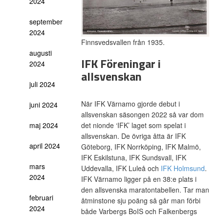
2024
september
2024
Finnsvedsvallen från 1935.
augusti
IFK Föreningar i
2024
allsvenskan
juli 2024
När IFK Värnamo gjorde debut i
juni 2024
allsvenskan säsongen 2022 så var dom
det nionde ‘IFK’ laget som spelat i
maj 2024
allsvenskan. De övriga åtta är IFK
april 2024
Göteborg, IFK Norrköping, IFK Malmö,
IFK Eskilstuna, IFK Sundsvall, IFK
mars
Uddevalla, IFK Luleå och
IFK Holmsund
.
2024
IFK Värnamo ligger på en 38:e plats i
den allsvenska maratontabellen. Tar man
februari
åtminstone sju poäng så går man förbi
2024
både Varbergs BoIS och Falkenbergs