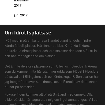
november
2017
juni 2017
Om Idrottsplats.se
.Följ med in på en kulturresa i landet bland landets mindre
kända fotbollsplatser. Här finner du bl.a. K-märkta läktare,
natursköna idrottsplatser och idrottsplatser där tiden stått stilla
och naturen tagit hand om platsen.
Det är inte de stora platserna som Ullevi och Swedbank Arena
som du kommer hitta här utan mer udda som Flöget i Flygsfors,
Lövåsvallen i Billingsfors och och Grönskogs IP. Sen starten har
jag fotograferat över 500 idrottsplatser. Flertalet av dem finner
du här på hemsidan.
Fokuseringen kommer att bli på Småland med omnejd. Alla
bilder på sidan är tagna utav mig om inget annat anges. Vill du
använda mina bilder i tidning eller media, kontakta mig