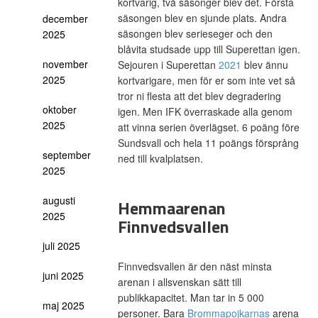
kortvarig, två säsonger blev det. Första
säsongen blev en sjunde plats. Andra
december
säsongen blev serieseger och den
2025
blåvita studsade upp till Superettan igen.
november
Sejouren i Superettan
2021
blev ännu
2025
kortvarigare, men för er som inte vet så
tror ni flesta att det blev degradering
oktober
igen. Men IFK överraskade alla genom
2025
att vinna serien överlägset. 6 poäng före
Sundsvall och hela 11 poängs försprång
september
ned till kvalplatsen.
2025
augusti
Hemmaarenan
2025
Finnvedsvallen
juli 2025
Finnvedsvallen är den näst minsta
juni 2025
arenan i allsvenskan sätt till
publikkapacitet. Man tar in 5 000
maj 2025
personer. Bara
Brommapojkarnas
arena