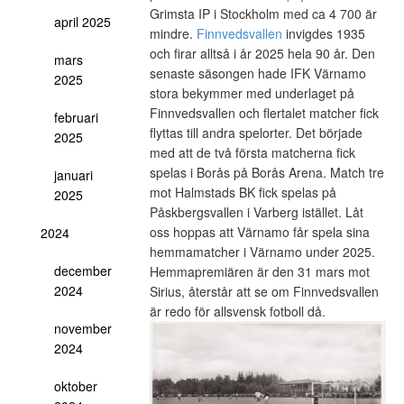
Grimsta IP i Stockholm med ca 4 700 är
april 2025
mindre.
Finnvedsvallen
invigdes 1935
och firar alltså i år 2025 hela 90 år. Den
mars
senaste säsongen hade IFK Värnamo
2025
stora bekymmer med underlaget på
Finnvedsvallen och flertalet matcher fick
februari
flyttas till andra spelorter. Det började
2025
med att de två första matcherna fick
spelas i Borås på Borås Arena. Match tre
januari
mot Halmstads BK fick spelas på
2025
Påskbergsvallen i Varberg istället. Låt
oss hoppas att Värnamo får spela sina
2024
hemmamatcher i Värnamo under 2025.
december
Hemmapremiären är den 31 mars mot
2024
Sirius, återstår att se om Finnvedsvallen
är redo för allsvensk fotboll då.
november
2024
oktober