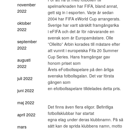
november
spelmarknaden har FIFA, bland annat,
2022
gett sig in i esporten. Varje år sedan
2004 har FIFA eWorld Cup arrangerats.
oktober
Sverige har varit särskilt framgångsrika
2022
i eFIFA och det är för närvarande en
svensk som är Europamästare. Olle
september
”Ollelito” Arbin korades till mästare efter
2022
att vunnit i europeiska Fifa 20 Summer
Cup Series. Hans framgångar gav
augusti
honom priset som
2022
Årets eFotbollsspelare på den årliga
svenska fotbollsgalan. Det var första
juli 2022
gången som
en efotbollsspelare tilldelades detta pris.
juni 2022
maj 2022
Det finns även flera eligor. Befintliga
fotbollsklubbar har startat
april 2022
egna elag under deras klubbnamn. På så
sätt kan de sprida klubbens namn, motto
mars