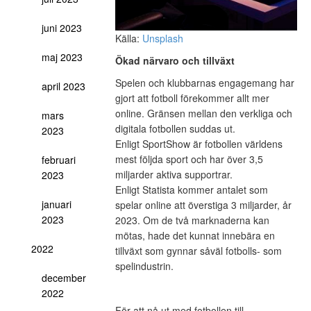
juni 2023
Källa:
Unsplash
maj 2023
Ökad närvaro och tillväxt
Spelen och klubbarnas engagemang har
april 2023
gjort att fotboll förekommer allt mer
online. Gränsen mellan den verkliga och
mars
digitala fotbollen suddas ut.
2023
Enligt SportShow är fotbollen världens
mest följda sport och har över 3,5
februari
miljarder aktiva supportrar.
2023
Enligt Statista kommer antalet som
januari
spelar online att överstiga 3 miljarder, år
2023
2023. Om de två marknaderna kan
mötas, hade det kunnat innebära en
2022
tillväxt som gynnar såväl fotbolls- som
spelindustrin.
december
2022
För att nå ut med fotbollen till