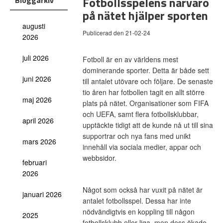
Fotbollsspelens närvaro
Bloggarkiv
på nätet hjälper sporten
augusti
Publicerad den 21-02-24
2026
juli 2026
Fotboll är en av världens mest
dominerande sporter. Detta är både sett
juni 2026
till antalet utövare och följare. De senaste
tio åren har fotbollen tagit en allt större
maj 2026
plats på nätet. Organisationer som FIFA
och UEFA, samt flera fotbollsklubbar,
april 2026
upptäckte tidigt att de kunde nå ut till sina
supportrar och nya fans med unikt
mars 2026
innehåll via sociala medier, appar och
webbsidor.
februari
2026
Något som också har vuxit på nätet är
januari 2026
antalet fotbollsspel. Dessa har inte
nödvändigtvis en koppling till någon
2025
fotbollsklubb eller liga, men dess ökade