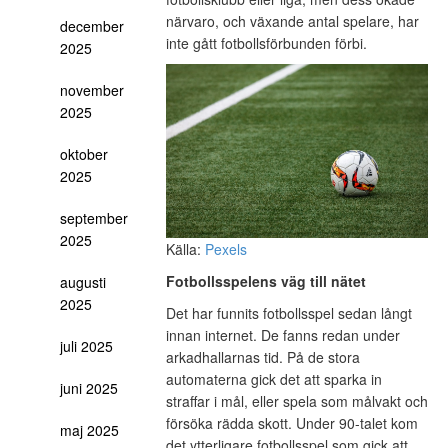
närvaro, och växande antal spelare, har
december
inte gått fotbollsförbunden förbi.
2025
november
2025
oktober
2025
september
2025
Källa:
Pexels
Fotbollsspelens väg till nätet
augusti
2025
Det har funnits fotbollsspel sedan långt
innan internet. De fanns redan under
juli 2025
arkadhallarnas tid. På de stora
automaterna gick det att sparka in
juni 2025
straffar i mål, eller spela som målvakt och
försöka rädda skott. Under 90-talet kom
maj 2025
det ytterligare fotbollsspel som gick att