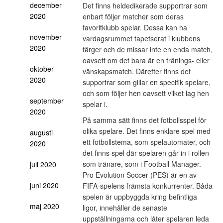
december
Det finns heldedikerade supportrar som
2020
enbart följer matcher som deras
favoritklubb spelar. Dessa kan ha
november
vardagsrummet tapetserat i klubbens
2020
färger och de missar inte en enda match,
oavsett om det bara är en tränings- eller
oktober
vänskapsmatch. Därefter finns det
2020
supportrar som gillar en specifik spelare,
och som följer hen oavsett vilket lag hen
september
spelar i.
2020
På samma sätt finns det fotbollsspel för
olika spelare. Det finns enklare spel med
augusti
ett fotbollstema, som spelautomater, och
2020
det finns spel där spelaren går in i rollen
som tränare, som i Football Manager.
juli 2020
Pro Evolution Soccer (PES) är en av
juni 2020
FIFA-spelens främsta konkurrenter. Båda
spelen är uppbyggda kring befintliga
maj 2020
ligor, innehåller de senaste
uppställningarna och låter spelaren leda