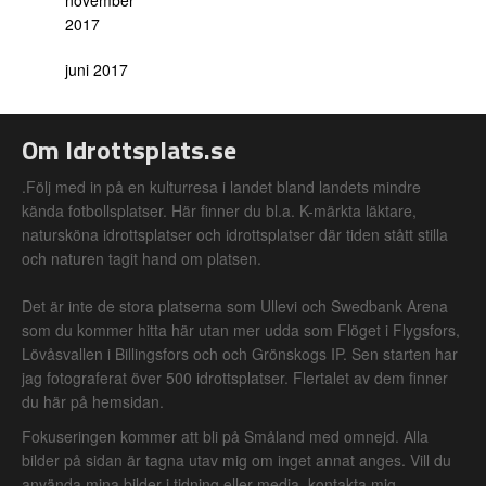
november
2017
juni 2017
Om Idrottsplats.se
.Följ med in på en kulturresa i landet bland landets mindre
kända fotbollsplatser. Här finner du bl.a. K-märkta läktare,
natursköna idrottsplatser och idrottsplatser där tiden stått stilla
och naturen tagit hand om platsen.
Det är inte de stora platserna som Ullevi och Swedbank Arena
som du kommer hitta här utan mer udda som Flöget i Flygsfors,
Lövåsvallen i Billingsfors och och Grönskogs IP. Sen starten har
jag fotograferat över 500 idrottsplatser. Flertalet av dem finner
du här på hemsidan.
Fokuseringen kommer att bli på Småland med omnejd. Alla
bilder på sidan är tagna utav mig om inget annat anges. Vill du
använda mina bilder i tidning eller media, kontakta mig