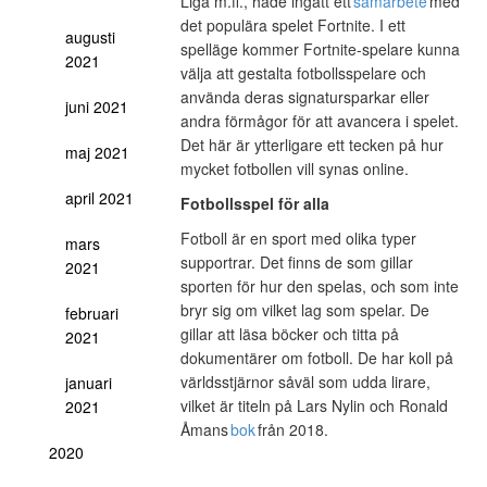
Liga m.fl., hade ingått ett
samarbete
med
det populära spelet Fortnite. I ett
augusti
spelläge kommer Fortnite-spelare kunna
2021
välja att gestalta fotbollsspelare och
använda deras signatursparkar eller
juni 2021
andra förmågor för att avancera i spelet.
Det här är ytterligare ett tecken på hur
maj 2021
mycket fotbollen vill synas online.
april 2021
Fotbollsspel för alla
Fotboll är en sport med olika typer
mars
supportrar. Det finns de som gillar
2021
sporten för hur den spelas, och som inte
bryr sig om vilket lag som spelar. De
februari
gillar att läsa böcker och titta på
2021
dokumentärer om fotboll. De har koll på
världsstjärnor såväl som udda lirare,
januari
vilket är titeln på Lars Nylin och Ronald
2021
Åmans
bok
från 2018.
2020