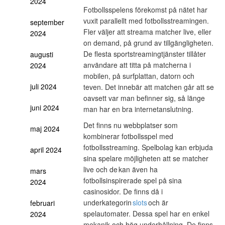
2024
Fotbollsspelens förekomst på nätet har
vuxit parallellt med fotbollsstreamingen.
september
Fler väljer att streama matcher live, eller
2024
on demand, på grund av tillgängligheten.
De flesta sportstreamingtjänster tillåter
augusti
användare att titta på matcherna i
2024
mobilen, på surfplattan, datorn och
juli 2024
teven. Det innebär att matchen går att se
oavsett var man befinner sig, så länge
juni 2024
man har en bra internetanslutning.
Det finns nu webbplatser som
maj 2024
kombinerar fotbollsspel med
fotbollsstreaming. Spelbolag kan erbjuda
april 2024
sina spelare möjligheten att se matcher
live och de kan även ha
mars
fotbollsinspirerade spel på sina
2024
casinosidor. De finns då i
underkategorin
slots
och är
februari
spelautomater. Dessa spel har en enkel
2024
mekanik och hög underhållning. De finns