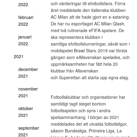
och värderingar till efotbollsfans. Förra
2022
året meddelade den italienska klubben
AC Milan att de hade gjort en e-satsning.
februari
De har nu esportlaget AC Milan Qlash,
2022
med två rutinerade eFIFA-spelare. De
januari
ska representera klubben i
2022
samtliga efotbollsturneringar, såväl som i
mobilspelet Brawl Stars. 2019 var första
2021
gången som eAllsvenskan spelades, och
uppmärksamheten har fått hela 20
december
klubbar från Allsvenskan
2021
och Superettan att starta upp egna elag.
november
2021
Fotbollsklubbar och organisationer har
samtidigt tagit steget bortom
oktober
fotbollsspelen och syns i andra
2021
spelsammanhang. I början av 2021
meddelades det att utvalda fotbollsligor,
september
såsom Bundesliga, Primeira Liga, La
2021