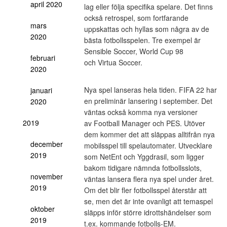
april 2020
lag eller följa specifika spelare. Det finns
också retrospel, som fortfarande
mars
uppskattas och hyllas som några av de
2020
bästa fotbollsspelen. Tre exempel är
Sensible Soccer, World Cup 98
februari
och Virtua Soccer.
2020
Nya spel lanseras hela tiden. FIFA 22 har
januari
en preliminär lansering i september. Det
2020
väntas också komma nya versioner
2019
av Football Manager och PES. Utöver
dem kommer det att släppas alltifrån nya
december
mobilsspel till spelautomater. Utvecklare
2019
som NetEnt och Yggdrasil, som ligger
bakom tidigare nämnda fotbollsslots,
november
väntas lansera flera nya spel under året.
2019
Om det blir fler fotbollsspel återstår att
se, men det är inte ovanligt att temaspel
oktober
släpps inför större idrottshändelser som
2019
t.ex. kommande fotbolls-EM.